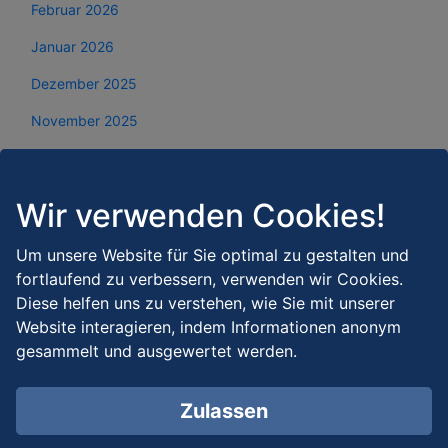
Februar 2026
Januar 2026
Dezember 2025
November 2025
Oktober 2025
September 2025
Wir verwenden Cookies!
August 2025
Um unsere Website für Sie optimal zu gestalten und
Juli 2025
fortlaufend zu verbessern, verwenden wir Cookies.
Diese helfen uns zu verstehen, wie Sie mit unserer
Juni 2025
Website interagieren, indem Informationen anonym
Mai 2025
gesammelt und ausgewertet werden.
April 2025
Zulassen
März 2025