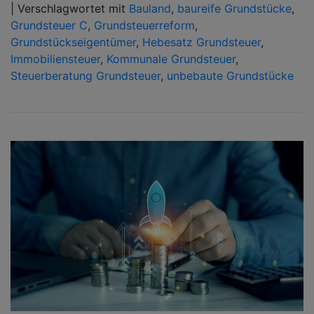
|
Verschlagwortet mit
Bauland
,
baureife Grundstücke
,
Grundsteuer C
,
Grundsteuerreform
,
Grundstückseigentümer
,
Hebesatz Grundsteuer
,
Immobiliensteuer
,
Kommunale Grundsteuer
,
Steuerberatung Grundsteuer
,
unbebaute Grundstücke