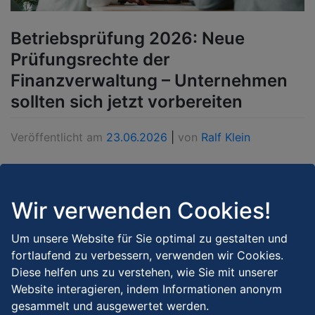
Betriebsprüfung 2026: Neue
Prüfungsrechte der
Finanzverwaltung – Unternehmen
sollten sich jetzt vorbereiten
Veröffentlicht am
23.06.2026
|
von
Ralf Klein
Für viele Unternehmer gehört die Betriebsprüfung zu
den unangenehmsten Ereignissen im Geschäftsleben.
Wir verwenden Cookies!
Die gute Nachricht: Der Gesetzgeber möchte
Betriebsprüfungen künftig schneller abschließen. Die
Um unsere Website für Sie optimal zu gestalten und
weniger erfreuliche Nachricht: Um dieses Ziel zu
fortlaufend zu verbessern, verwenden wir Cookies.
erreichen, wurden die Rechte der Finanzverwaltung
Diese helfen uns zu verstehen, wie Sie mit unserer
erheblich ausgeweitet.
Website interagieren, indem Informationen anonym
gesammelt und ausgewertet werden.
Weiterlesen →