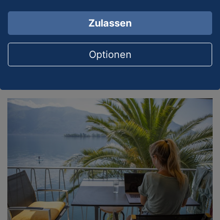
|
Verschlagwortet mit
Betriebsprüfung 2026
,
Betriebsprüfung Unternehmen
,
DAC 7
,
E-Rechnung
,
Zulassen
GOBD
,
Neue Prüfungsrechte Finanzamt
,
Qualifiziertes
Mitwirkungsverlangen
,
steuerliche Compliance
,
Steuerprüfung
,
Verrechnungspreisdokumentation
Optionen