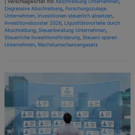
|
Verschlagwortet mit
Abschreibung Unternehmen
,
Degressive Abschreibung
,
Forschungszulage
Unternehmen
,
Investitionen steuerlich absetzen
,
Investitionsbooster 2026
,
Liquiditätsvorteile durch
Abschreibung
,
Steuerberatung Unternehmen
,
Steuerliche Investitionsförderung
,
Steuern sparen
Unternehmen
,
Wachstumschancengesetz