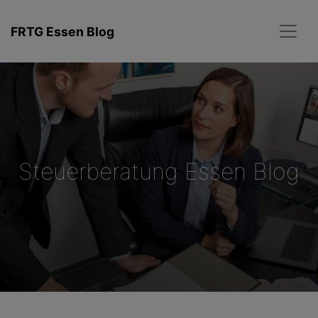
Zum
Inhalt
FRTG Essen Blog
springen
Steuerberatung Essen Blog