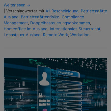
Weiterlesen →
|
Verschlagwortet mit
A1-Bescheinigung
,
Betriebsstätte
Ausland
,
Betriebsstättenrisiko
,
Compliance
Management
,
Doppelbesteuerungsabkommen
,
Homeoffice im Ausland
,
Internationales Steuerrecht
,
Lohnsteuer Ausland
,
Remote Work
,
Workation