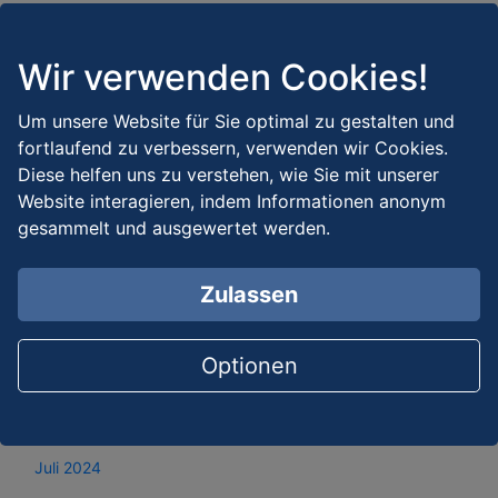
Juni 2025
Mai 2025
Wir verwenden Cookies!
April 2025
Um unsere Website für Sie optimal zu gestalten und
März 2025
fortlaufend zu verbessern, verwenden wir Cookies.
Diese helfen uns zu verstehen, wie Sie mit unserer
Februar 2025
Website interagieren, indem Informationen anonym
Januar 2025
gesammelt und ausgewertet werden.
Dezember 2024
Zulassen
November 2024
Oktober 2024
Optionen
September 2024
August 2024
Juli 2024