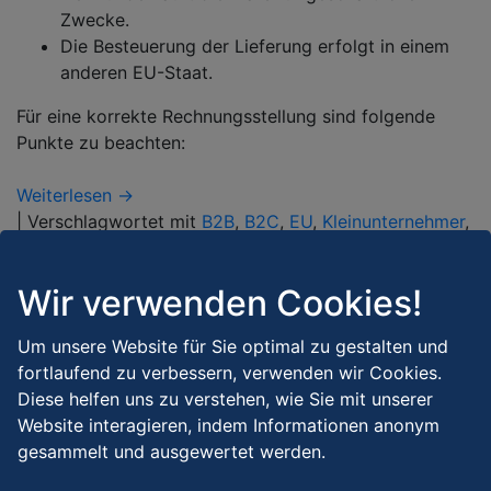
Zwecke.
Die Besteuerung der Lieferung erfolgt in einem
anderen EU-Staat.
Für eine korrekte Rechnungsstellung sind folgende
Punkte zu beachten:
Weiterlesen →
|
Verschlagwortet mit
B2B
,
B2C
,
EU
,
Kleinunternehmer
,
Lieferschwelle
,
Steuerbefreiung
,
Umsatzsteuer
,
UstID
,
Warenhandel
Wir verwenden Cookies!
Um unsere Website für Sie optimal zu gestalten und
fortlaufend zu verbessern, verwenden wir Cookies.
Diese helfen uns zu verstehen, wie Sie mit unserer
Website interagieren, indem Informationen anonym
gesammelt und ausgewertet werden.