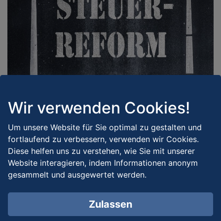
Aufforderung Abgabe der
Wir verwenden Cookies!
Feststellungserklärung zum
Um unsere Website für Sie optimal zu gestalten und
Grundsteuerwert
fortlaufend zu verbessern, verwenden wir Cookies.
Diese helfen uns zu verstehen, wie Sie mit unserer
Veröffentlicht am
08.04.2022
|
von
Ralf Klein
Website interagieren, indem Informationen anonym
gesammelt und ausgewertet werden.
Haus- und Grundstückseigentümer sind seit dem 01
.Januar 2022 verpflichtet, diese
Zulassen
Feststellungserklärung des Grundsteuerwertes beim
Finanzamt einzureichen; ausschließlich elektronisch