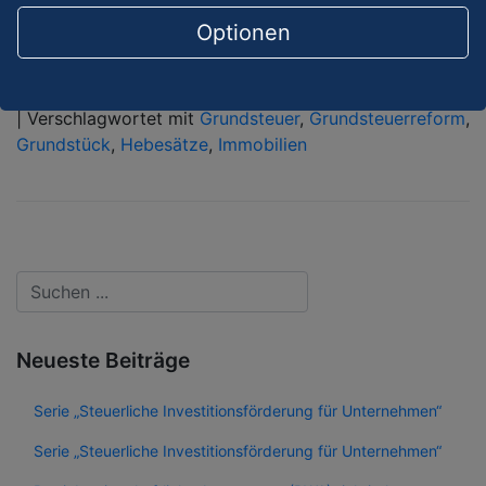
über ELSTER . Es kann auch der zuständige
Optionen
Steuerberater damit betraut werden.
Weiterlesen →
|
Verschlagwortet mit
Grundsteuer
,
Grundsteuerreform
,
Grundstück
,
Hebesätze
,
Immobilien
Neueste Beiträge
Serie „Steuerliche Investitionsförderung für Unternehmen“
Serie „Steuerliche Investitionsförderung für Unternehmen“