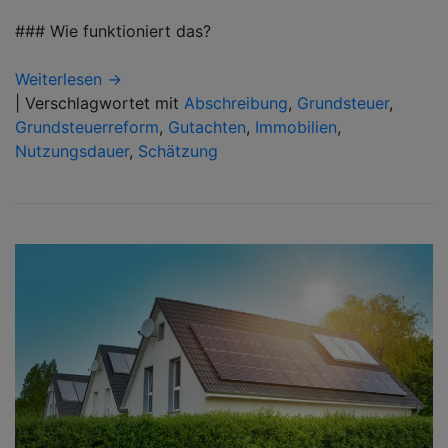
### Wie funktioniert das?
Weiterlesen →
|
Verschlagwortet mit
Abschreibung
,
Grundsteuer
,
Grundsteuerreform
,
Gutachten
,
Immobilien
,
Nutzungsdauer
,
Schätzung