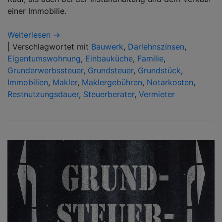
einer Immobilie.
Weiterlesen →
|
Verschlagwortet mit
Bauwerk
,
Darlehnszinsen
,
Eigentumswohnung
,
Einbauküche
,
Familie
,
Grunderwerbssteuer
,
Grundsteuer
,
Grundstück
,
Immobilien
,
Makler
,
Maklergebühren
,
Notarkosten
,
Restnutzungsdauer
,
Steuerberater
,
Vermieter