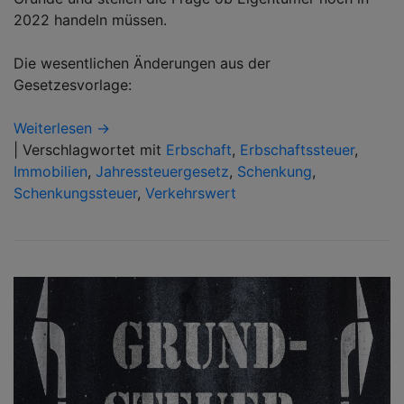
2022 handeln müssen.
Die wesentlichen Änderungen aus der
Gesetzesvorlage:
Weiterlesen →
|
Verschlagwortet mit
Erbschaft
,
Erbschaftssteuer
,
Immobilien
,
Jahressteuergesetz
,
Schenkung
,
Schenkungssteuer
,
Verkehrswert