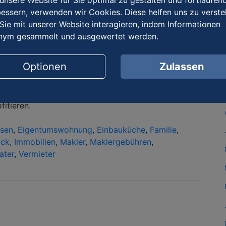
nsere Website für Sie optimal zu gestalten und fortlaufen
mobilie innerhalb der Familie (in gerader Verwandt-
essern, verwenden wir Cookies. Diese helfen uns zu verste
 vollständig. Dies gilt auch für adoptierte Kinder und
Sie mit unserer Website interagieren, indem Informationen
arnisse mit sich bringen kann.
nym gesammelt und ausgewertet werden.
e Steuerbelastung für Immobilieneigentümer mag hoch
Optionen
Zulassen
imierung sind ebenso groß. Besonders für Vermieter,
nutzen, bieten sich zahlreiche legale Wege, um die
u maximieren. Wer die gesetzlichen Regelungen kennt
itieren.
nsen
,
Eigentumswohnung
,
Einbauküche
,
Familie
,
ück
,
Immobilien
,
Makler
,
Maklergebühren
,
ater
,
Vermieter