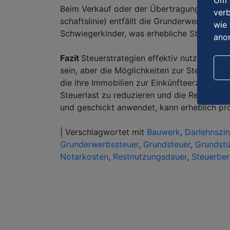
Um u
Beim Verkauf oder der Übertragung einer Im
verb
schaftslinie) entfällt die Grunderwerbsteuer
wie 
Schwiegerkinder, was erhebliche Steuerersp
ano
Fazit
Steuerstrategien effektiv nutzen. Di
sein, aber die Möglichkeiten zur Steueropt
die ihre Immobilien zur Einkünfteerzielung 
Steuerlast zu reduzieren und die Rendite z
und geschickt anwendet, kann erheblich prof
|
Verschlagwortet mit
Bauwerk
,
Darlehnszi
Grunderwerbssteuer
,
Grundsteuer
,
Grundst
Notarkosten
,
Restnutzungsdauer
,
Steuerber