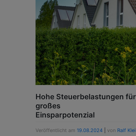
Hohe Steuerbelastungen für
großes
Einsparpotenzial
Veröffentlicht am
19.08.2024
|
von
Ralf Kle