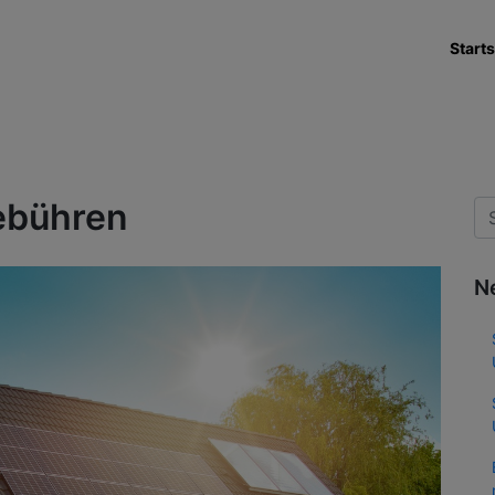
Starts
ebühren
N