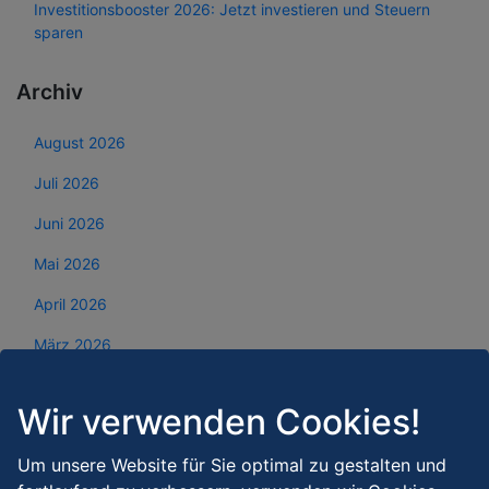
Investitionsbooster 2026: Jetzt investieren und Steuern
sparen
Archiv
August 2026
Juli 2026
Juni 2026
Mai 2026
April 2026
März 2026
Februar 2026
Wir verwenden Cookies!
Januar 2026
Um unsere Website für Sie optimal zu gestalten und
Dezember 2025