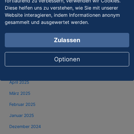
fortlaufend zu verbessern, verwenden wir Cookies.
November 2025
Diese helfen uns zu verstehen, wie Sie mit unserer
Website interagieren, indem Informationen anonym
Oktober 2025
gesammelt und ausgewertet werden.
September 2025
August 2025
Zulassen
Juli 2025
Optionen
Juni 2025
Mai 2025
April 2025
März 2025
Februar 2025
Januar 2025
Dezember 2024