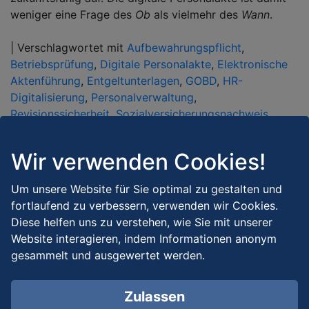
weniger eine Frage des
Ob
als vielmehr des
Wann
.
|
Verschlagwortet mit
Aufbewahrungspflicht
,
Betriebsprüfung
,
Digitale Personalakte
,
Elektronische
Aktenführung
,
Entgeltunterlagen
,
GOBD
,
HR-
Digitalisierung
,
Personalverwaltung
,
Revisionssicherheit
,
Sozialversicherungsnachweis
Wir verwenden Cookies!
Um unsere Website für Sie optimal zu gestalten und
fortlaufend zu verbessern, verwenden wir Cookies.
Diese helfen uns zu verstehen, wie Sie mit unserer
Website interagieren, indem Informationen anonym
Neueste Beiträge
gesammelt und ausgewertet werden.
Serie „Steuerliche Investitionsförderung für Unternehmen“
Zulassen
Serie „Steuerliche Investitionsförderung für Unternehmen“