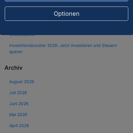
Betriebswirtschaftliche Auswertung (BWA) richtig lesen –
Optionen
die wichtigsten Kennzahlen einfach erklärt
Grundsteuer C – Kommt jetzt die Zusatzsteuer auf baureife
Grundstücke?
Investitionsbooster 2026: Jetzt investieren und Steuern
sparen
Archiv
August 2026
Juli 2026
Juni 2026
Mai 2026
April 2026