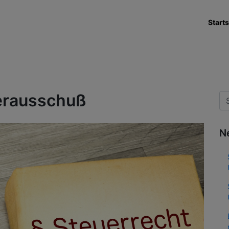
Starts
erausschuß
N