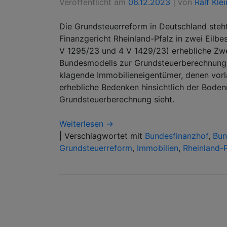
Veröffentlicht am
06.12.2023
|
von
Ralf Klei
Die Grundsteuerreform in Deutschland ste
Finanzgericht Rheinland-Pfalz in zwei Eil
V 1295/23 und 4 V 1429/23) erhebliche Zwe
Bundesmodells zur Grundsteuerberechnung 
klagende Immobilieneigentümer, denen vorl
erhebliche Bedenken hinsichtlich der Boden
Grundsteuerberechnung sieht.
Weiterlesen →
|
Verschlagwortet mit
Bundesfinanzhof
,
Bun
Grundsteuerreform
,
Immobilien
,
Rheinland-P