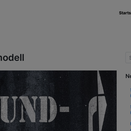
Starts
odell
N