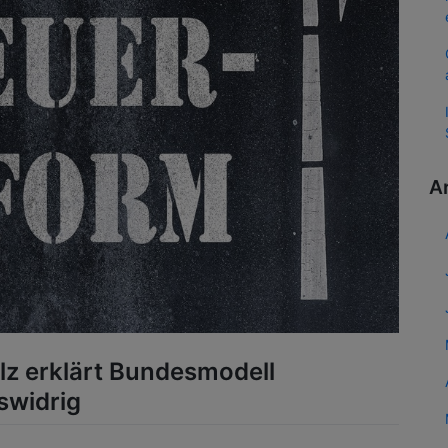
A
lz erklärt Bundesmodell
swidrig