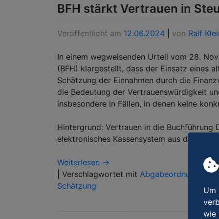
BFH stärkt Vertrauen in Steu
Veröffentlicht am
12.06.2024
|
von
Ralf Klei
In einem wegweisenden Urteil vom 28. Nov
(BFH) klargestellt, dass der Einsatz eines 
Schätzung der Einnahmen durch die Finanzv
die Bedeutung der Vertrauenswürdigkeit und
insbesondere in Fällen, in denen keine ko
Hintergrund: Vertrauen in die Buchführung D
elektronisches Kassensystem aus den 1980e
Weiterlesen →
|
Verschlagwortet mit
Abgabeordnung
,
Bet
Schätzung
Um u
verb
wie 