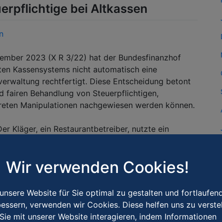
erpflichtige bei Altkassen
n
ember 2023 (X R 3/22) hat der Bundesfinanzhof
alten Kassensystems nicht automatisch eine
erwaltung rechtfertigt. Diese Entscheidung betont
 fairen Behandlung von Steuerpflichtigen,
nkreten Manipulationen nachgewiesen werden können.
er Kläger, ein Restaurantbetreiber, nutzte ein
r Jahren, das technisch manipulierbar war.
Wir verwenden Cookies!
riebsprüfung
,
BFH
,
Kassennachschau
,
Kassensystem
,
nsere Website für Sie optimal zu gestalten und fortlaufen
essern, verwenden wir Cookies. Diese helfen uns zu verste
Sie mit unserer Website interagieren, indem Informationen