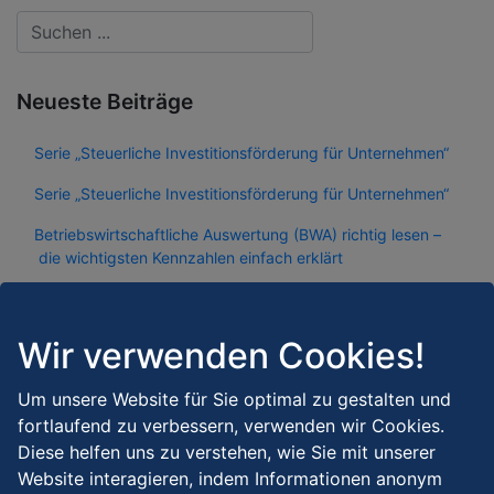
Neueste Beiträge
Serie „Steuerliche Investitionsförderung für Unternehmen“
Serie „Steuerliche Investitionsförderung für Unternehmen“
Betriebswirtschaftliche Auswertung (BWA) richtig lesen –
die wichtigsten Kennzahlen einfach erklärt
Grundsteuer C – Kommt jetzt die Zusatzsteuer auf baureife
Grundstücke?
Wir verwenden Cookies!
Investitionsbooster 2026: Jetzt investieren und Steuern
sparen
Um unsere Website für Sie optimal zu gestalten und
fortlaufend zu verbessern, verwenden wir Cookies.
Archiv
Diese helfen uns zu verstehen, wie Sie mit unserer
Website interagieren, indem Informationen anonym