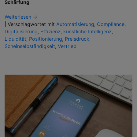
Schärfung
.
Weiterlesen →
|
Verschlagwortet mit
Automatisierung
,
Compliance
,
Digitalisierung
,
Effizienz
,
künstliche Intelligenz
,
Liquidität
,
Positionierung
,
Preisdruck
,
Scheinselbständigkeit
,
Vertrieb