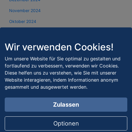
November 2024
Oktober 2024
September 2024
August 2024
Wir verwenden Cookies!
Juli 2024
Um unsere Website für Sie optimal zu gestalten und
Juni 2024
fortlaufend zu verbessern, verwenden wir Cookies.
Diese helfen uns zu verstehen, wie Sie mit unserer
Mai 2024
Website interagieren, indem Informationen anonym
gesammelt und ausgewertet werden.
April 2024
März 2024
Zulassen
Februar 2024
Januar 2024
Optionen
Dezember 2023