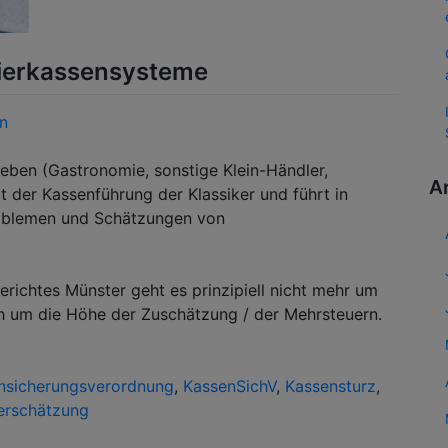
trierkassensysteme
in
ieben (Gastronomie, sonstige Klein-Händler,
A
it der Kassenführung der Klassiker und führt in
roblemen und Schätzungen von
ichtes Münster geht es prinzipiell nicht mehr um
h um die Höhe der Zuschätzung / der Mehrsteuern.
nsicherungsverordnung
,
KassenSichV
,
Kassensturz
,
erschätzung