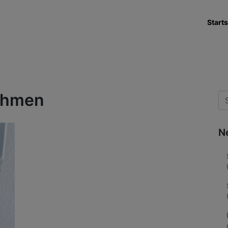
Starts
ahmen
N