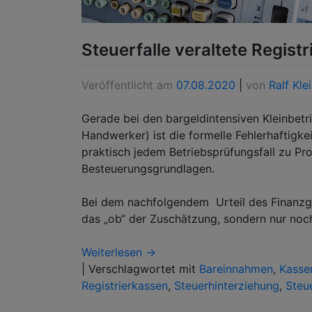
Steuerfalle veraltete Regis
Veröffentlicht am
07.08.2020
|
von
Ralf Kle
Gerade bei den bargeldintensiven Kleinbetr
Handwerker) ist die formelle Fehlerhaftigke
praktisch jedem Betriebsprüfungsfall zu P
Besteuerungsgrundlagen.
Bei dem nachfolgendem Urteil des Finanzger
das „ob“ der Zuschätzung, sondern nur noc
Weiterlesen →
|
Verschlagwortet mit
Bareinnahmen
,
Kasse
Registrierkassen
,
Steuerhinterziehung
,
Steu