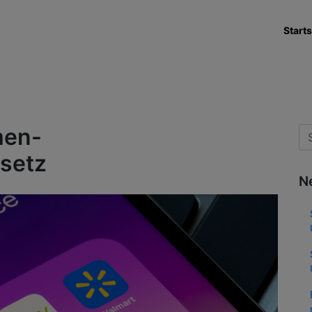
Starts
men-
setz
N