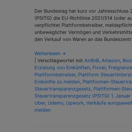
Der Bundestag hat kurz vor Jahresschluss
(PStTG) die EU-Richtlinie 2021/514 (oder a
verpflichtet Plattformbetreiber, meldepfli
unbeweglicher Vermögen und Verkehrsmittel
den Verkauf von Waren an das Bundeszentr
Weiterlesen →
|
Verschlagwortet mit
AirBnB
,
Amazon
,
Boo
Erzielung von Einkünften
,
Fivver
,
Freigrenze
Plattformbetreiber
,
Plattform Steuerhinterz
Einkünfte zu melden
,
Plattformen-Steuertr
Steuertransparenzgesetz
,
Plattformen-Steu
Steuertransparenzgesetz (PStTG) 1. Januar
Uber
,
Udemy
,
Upwork
,
Verkäufe europaweit
melden