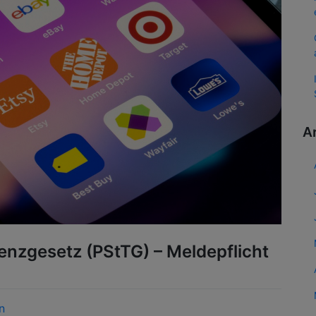
A
enzgesetz (PStTG) – Meldepflicht
n