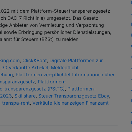
 2022 mit dem Plattform-Steuertransparenzgesetz
uch DAC-7 Richtlinie) umgesetzt. Das Gesetz
chtige Anbieter von Vermietung und Verpachtung
 sowie Erbringung persönlicher Dienstleistungen,
alamt für Steuern (BZSt) zu melden.
king.com
,
Click&Boat
,
Digitale Plattformen zur
 30 verkaufte Arti-kel
,
Meldepflicht
iehung
,
Plattformen ver-pflichtet Informationen über
ansparanzgesetz
,
Plattformen-
ertransparenzgesetz (PStTG)
,
Plattformen-
 2023
,
Skillshare
,
Steuer Transparenzgesetz Ebay
,
 transpa-rent
,
Verkäufe Kleinanzeigen Finanzamt