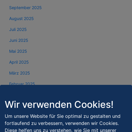
September 2025
August 2025
Juli 2025
Juni 2025
Mai 2025
April 2025
März 2025
Februar 2025
Januar 2025
Wir verwenden Cookies!
Dezember 2024
Um unsere Website für Sie optimal zu gestalten und
November 2024
fortlaufend zu verbessern, verwenden wir Cookies.
Oktober 2024
Diese helfen uns zu verstehen, wie Sie mit unserer