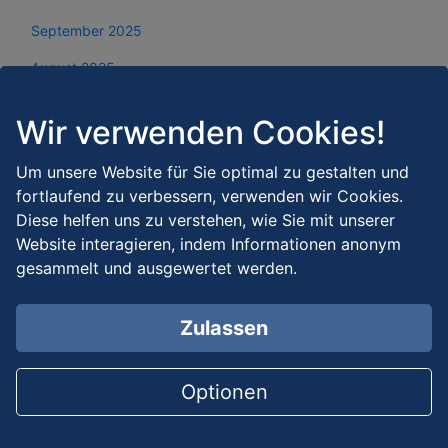
September 2025
August 2025
Juli 2025
Wir verwenden Cookies!
Juni 2025
Um unsere Website für Sie optimal zu gestalten und
Mai 2025
fortlaufend zu verbessern, verwenden wir Cookies.
April 2025
Diese helfen uns zu verstehen, wie Sie mit unserer
Website interagieren, indem Informationen anonym
März 2025
gesammelt und ausgewertet werden.
Februar 2025
Zulassen
Januar 2025
Dezember 2024
Optionen
November 2024
Oktober 2024