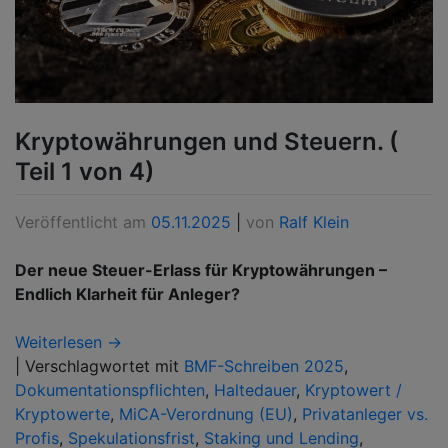
Kryptowährungen und Steuern. (
Teil 1 von 4)
Veröffentlicht am
05.11.2025
|
von
Ralf Klein
Der neue Steuer-Erlass für Kryptowährungen –
Endlich Klarheit für Anleger?
Weiterlesen →
|
Verschlagwortet mit
BMF-Schreiben 2025
,
Dokumentationspflichten
,
Haltedauer
,
Kryptowert /
Kryptowerte
,
MiCA-Verordnung (EU)
,
Privatanleger vs.
Profis
,
Spekulationsfrist
,
Staking und Lending
,