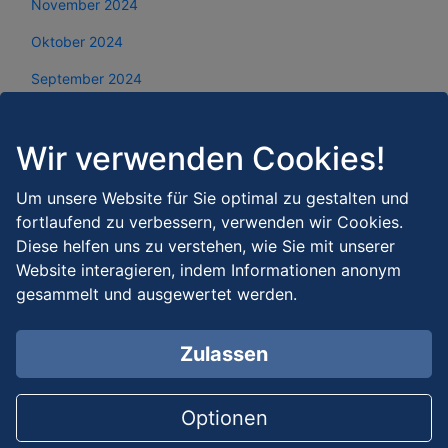
November 2024
Oktober 2024
September 2024
August 2024
Wir verwenden Cookies!
Juli 2024
Juni 2024
Um unsere Website für Sie optimal zu gestalten und
fortlaufend zu verbessern, verwenden wir Cookies.
Mai 2024
Diese helfen uns zu verstehen, wie Sie mit unserer
April 2024
Website interagieren, indem Informationen anonym
gesammelt und ausgewertet werden.
März 2024
Februar 2024
Zulassen
Januar 2024
Dezember 2023
Optionen