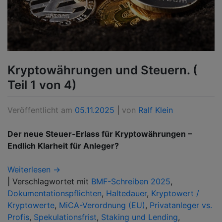
Kryptowährungen und Steuern. (
Teil 1 von 4)
Veröffentlicht am
05.11.2025
|
von
Ralf Klein
Der neue Steuer-Erlass für Kryptowährungen –
Endlich Klarheit für Anleger?
Weiterlesen →
|
Verschlagwortet mit
BMF-Schreiben 2025
,
Dokumentationspflichten
,
Haltedauer
,
Kryptowert /
Kryptowerte
,
MiCA-Verordnung (EU)
,
Privatanleger vs.
Profis
,
Spekulationsfrist
,
Staking und Lending
,