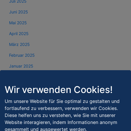
Juli 2025
Juni 2025
Mai 2025
April 2025
März 2025
Februar 2025
Januar 2025
Dezember 2024
Wir verwenden Cookies!
November 2024
Oktober 2024
Um unsere Website für Sie optimal zu gestalten und
fortlaufend zu verbessern, verwenden wir Cookies.
September 2024
Diese helfen uns zu verstehen, wie Sie mit unserer
August 2024
Website interagieren, indem Informationen anonym
gesammelt und ausgewertet werden.
Juli 2024