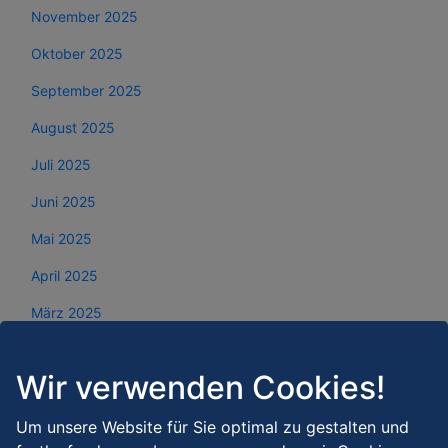
November 2025
Oktober 2025
September 2025
August 2025
Juli 2025
Juni 2025
Mai 2025
April 2025
März 2025
Februar 2025
Wir verwenden Cookies!
Januar 2025
Dezember 2024
Um unsere Website für Sie optimal zu gestalten und