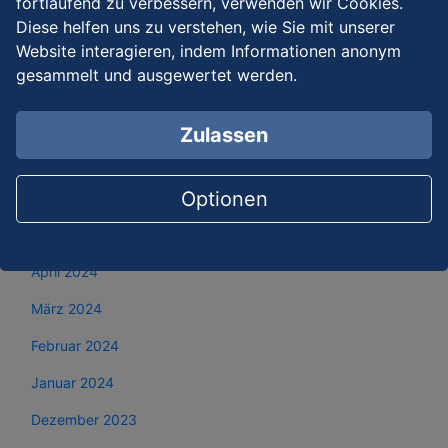
fortlaufend zu verbessern, verwenden wir Cookies.
November 2024
Diese helfen uns zu verstehen, wie Sie mit unserer
Website interagieren, indem Informationen anonym
Oktober 2024
gesammelt und ausgewertet werden.
September 2024
August 2024
Zulassen
Juli 2024
Optionen
Juni 2024
Mai 2024
April 2024
März 2024
Februar 2024
Januar 2024
Dezember 2023