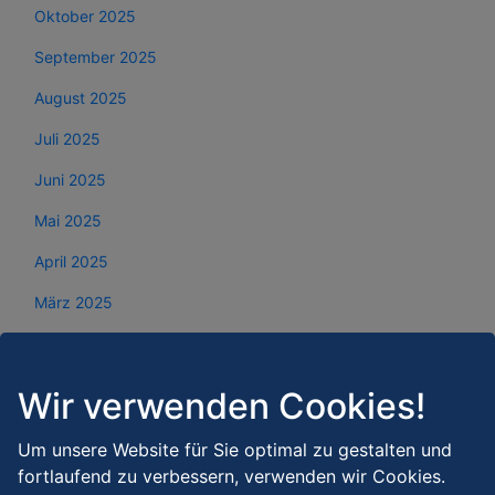
Oktober 2025
September 2025
August 2025
Juli 2025
Juni 2025
Mai 2025
April 2025
März 2025
Februar 2025
Januar 2025
Wir verwenden Cookies!
Dezember 2024
Um unsere Website für Sie optimal zu gestalten und
November 2024
fortlaufend zu verbessern, verwenden wir Cookies.