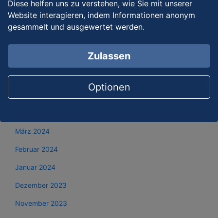
Diese helfen uns zu verstehen, wie Sie mit unserer
Oktober 2024
Website interagieren, indem Informationen anonym
September 2024
gesammelt und ausgewertet werden.
August 2024
Zulassen
Juli 2024
Juni 2024
Optionen
Mai 2024
April 2024
März 2024
Februar 2024
Januar 2024
Dezember 2023
November 2023