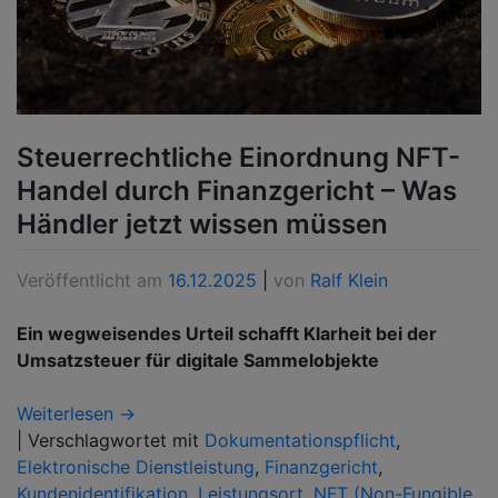
Steuerrechtliche Einordnung NFT-
Handel durch Finanzgericht – Was
Händler jetzt wissen müssen
Veröffentlicht am
16.12.2025
|
von
Ralf Klein
Ein wegweisendes Urteil schafft Klarheit bei der
Umsatzsteuer für digitale Sammelobjekte
Weiterlesen →
|
Verschlagwortet mit
Dokumentationspflicht
,
Elektronische Dienstleistung
,
Finanzgericht
,
Kundenidentifikation
,
Leistungsort
,
NFT (Non-Fungible