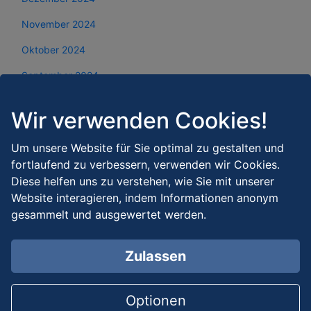
November 2024
Oktober 2024
September 2024
August 2024
Wir verwenden Cookies!
Juli 2024
Um unsere Website für Sie optimal zu gestalten und
Juni 2024
fortlaufend zu verbessern, verwenden wir Cookies.
Mai 2024
Diese helfen uns zu verstehen, wie Sie mit unserer
Website interagieren, indem Informationen anonym
April 2024
gesammelt und ausgewertet werden.
März 2024
Zulassen
Februar 2024
Januar 2024
Optionen
Dezember 2023