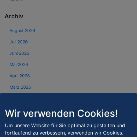
Archiv
August 2026
Juli 2026
Juni 2026
Mai 2026
April 2026
März 2026
Februar 2026
Januar 2026
Wir verwenden Cookies!
Dezember 2025
Um unsere Website für Sie optimal zu gestalten und
November 2025
fortlaufend zu verbessern, verwenden wir Cookies.