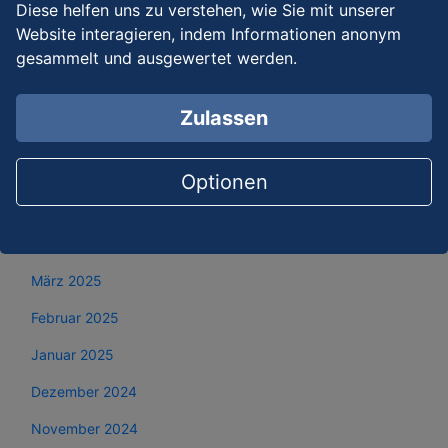
Diese helfen uns zu verstehen, wie Sie mit unserer
Oktober 2025
Website interagieren, indem Informationen anonym
gesammelt und ausgewertet werden.
September 2025
August 2025
Zulassen
Juli 2025
Juni 2025
Optionen
Mai 2025
April 2025
März 2025
Februar 2025
Januar 2025
Dezember 2024
November 2024