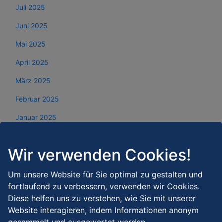
Juli 2025
Juni 2025
Mai 2025
April 2025
März 2025
Februar 2025
Januar 2025
Dezember 2024
Wir verwenden Cookies!
November 2024
Oktober 2024
Um unsere Website für Sie optimal zu gestalten und
fortlaufend zu verbessern, verwenden wir Cookies.
September 2024
Diese helfen uns zu verstehen, wie Sie mit unserer
August 2024
Website interagieren, indem Informationen anonym
gesammelt und ausgewertet werden.