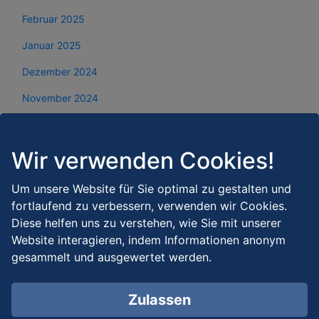
Februar 2025
Januar 2025
Dezember 2024
November 2024
Oktober 2024
September 2024
Wir verwenden Cookies!
August 2024
Um unsere Website für Sie optimal zu gestalten und
Juli 2024
fortlaufend zu verbessern, verwenden wir Cookies.
Diese helfen uns zu verstehen, wie Sie mit unserer
Juni 2024
Website interagieren, indem Informationen anonym
gesammelt und ausgewertet werden.
Mai 2024
April 2024
Zulassen
März 2024