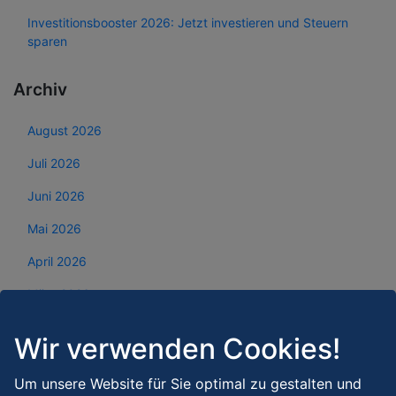
Investitionsbooster 2026: Jetzt investieren und Steuern
sparen
Archiv
August 2026
Juli 2026
Juni 2026
Mai 2026
April 2026
März 2026
Februar 2026
Wir verwenden Cookies!
Januar 2026
Um unsere Website für Sie optimal zu gestalten und
Dezember 2025