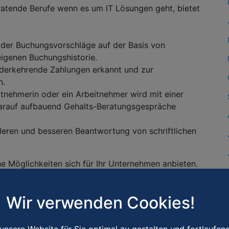
atende Berufe wenn es um IT Lösungen geht, bietet
der Buchungsvorschläge auf der Basis von
eigenen Buchungshistorie.
iederkehrende Zahlungen erkannt und zur
n.
tnehmerin oder ein Arbeitnehmer wird mit einer
darauf aufbauend Gehalts-Beratungsgespräche
elleren und besseren Beantwortung von schriftlichen
e Möglichkeiten sich für Ihr Unternehmen anbieten.
ziale Intelligenz, Kreativität und
Wir verwenden Cookies!
 größten Stärken von KI im Marketing liegt in ihrer
erkennen und Prognosen über Entscheidungen
ail ,- im Online Marketing, Google Ads oder