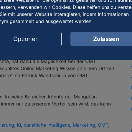
nsere Website für Sie optimal zu gestalten und fortlaufen
Unternehmen liegen auf der Hand.
essern, verwenden wir Cookies. Diese helfen uns zu verste
Sie mit unserer Website interagieren, indem Informationen
keiten von Unternehmen durch eine präzise
nym gesammelt und ausgewertet werden.
ngen und optimierte Werbestrategien ihre Budgets
ieren.
Optionen
Zulassen
aus dem KI Bereich sind für Unternehmer schwer
r OMT Club aus Hofheim am Taunus. Wer sich
hte, hat dazu die Möglichkeit bei der OMT
Geballtes Online Marketing Wissen an einem Ort mit
phäre“, so Patrick Wandschura von OMT
n, In vielen Bereichen könnte der Mangel an
immer nur zu unserem Vorteil sein wird, das kann
sierung
,
KI
,
künstliche Intelligenz
,
Marketing
,
OMT
,