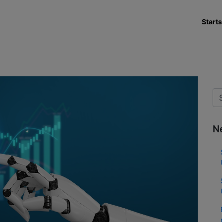
Starts
N