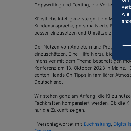
Um u
Copywriting und Texting, die Vorteile für 
verb
wie 
Künstliche Intelligenz steigert die Möglich
ano
Kundenansprache, personalisierte Empfehlu
besser einzusetzen und Umsätze zu potenz
Der Nutzen von Anbietern und Programmen 
einzuschätzen. Eine Hilfe hierzu bietet de
intensiver mit dem Thema beschäftigen möc
Konferenz am 13. Oktober 2023 in Mainz. „
echten Hands On-Tipps in familiärer Atmos
Deutschland.
Wir stehen ganz am Anfang, die KI zu nutze
Fachkräften kompensiert werden. Ob die KI 
nur die Zukunft zeigen.
|
Verschlagwortet mit
Buchhaltung
,
Digitali
Steuern