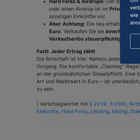
Um u
Hard Forks & Airdrops:
Der bloße, une
verb
oder einen Airdrop ist im
Privatvermög
wie 
sonstigen Einkünfte vor.
ano
Aber Achtung:
Die neu erhaltenen Co
Euro
. Verkaufen Sie sie
innerhalb ein
Verkaufserlös steuerpflichtig
! Halten
Fazit: Jeder Ertrag zählt
Die Botschaft ist klar: Nahezu jeder Zufluss
Vorgang. Die komfortable „Claiming“-Regel f
an der grundsätzlichen Steuerpflicht. Eine 
Art und Marktwert in Euro – ist unerlässlich
zu sein.
|
Verschlagwortet mit
§ 22 Nr. 3 EStG
,
Aird
Einkünfte
,
Hard Forks
,
Lending
,
Mining
,
Sta