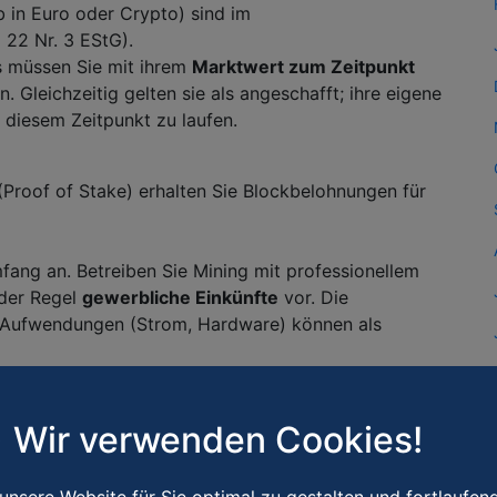
 in Euro oder Crypto) sind im
 22 Nr. 3 EStG).
s müssen Sie mit ihrem
Marktwert zum Zeitpunkt
. Gleichzeitig gelten sie als angeschafft; ihre eigene
b diesem Zeitpunkt zu laufen.
Proof of Stake) erhalten Sie Blockbelohnungen für
ang an. Betreiben Sie Mining mit professionellem
 der Regel
gewerbliche Einkünfte
vor. Die
 Aufwendungen (Strom, Hardware) können als
eit nur gelegentlich und ohne nachhaltige
ie Einnahmen wiederum
sonstige Einkünfte
.
Wir verwenden Cookies!
nicht immer steuerfrei