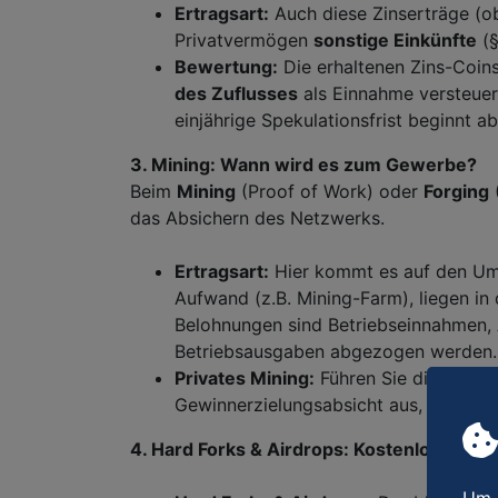
Ertragsart:
Auch diese Zinserträge (ob
Privatvermögen
sonstige Einkünfte
(§
Bewertung:
Die erhaltenen Zins-Coin
des Zuflusses
als Einnahme versteuern
einjährige Spekulationsfrist beginnt a
3. Mining: Wann wird es zum Gewerbe?
Beim
Mining
(Proof of Work) oder
Forging
(
das Absichern des Netzwerks.
Ertragsart:
Hier kommt es auf den Umf
Aufwand (z.B. Mining-Farm), liegen in
Belohnungen sind Betriebseinnahmen,
Betriebsausgaben abgezogen werden.
Privates Mining:
Führen Sie die Tätigk
Gewinnerzielungsabsicht aus, sind d
4. Hard Forks & Airdrops: Kostenlos, aber 