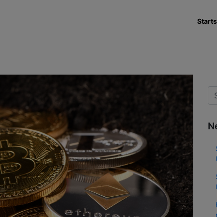
Starts
N