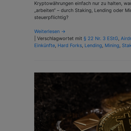
Kryptowährungen einfach nur zu halten, war 
„arbeiten“ – durch Staking, Lending oder M
steuerpflichtig?
Weiterlesen →
|
Verschlagwortet mit
§ 22 Nr. 3 EStG
,
Aird
Einkünfte
,
Hard Forks
,
Lending
,
Mining
,
Sta