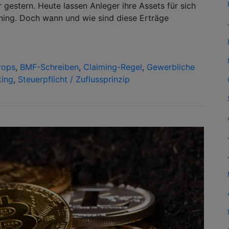
gestern. Heute lassen Anleger ihre Assets für sich
ining. Doch wann und wie sind diese Erträge
rops
,
BMF-Schreiben
,
Claiming-Regel
,
Gewerbliche
king
,
Steuerpflicht / Zuflussprinzip