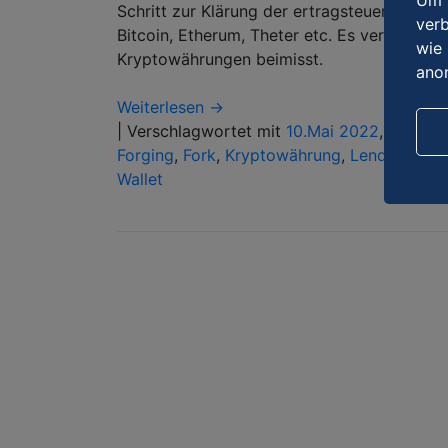
Um u
Schritt zur Klärung der ertragsteuerlichen 
verb
Bitcoin, Etherum, Theter etc. Es verdeutl
wie 
Kryptowährungen beimisst.
ano
Weiterlesen →
|
Verschlagwortet mit
10.Mai 2022
,
Airdrop
Forging
,
Fork
,
Kryptowährung
,
Lending
,
Min
Wallet