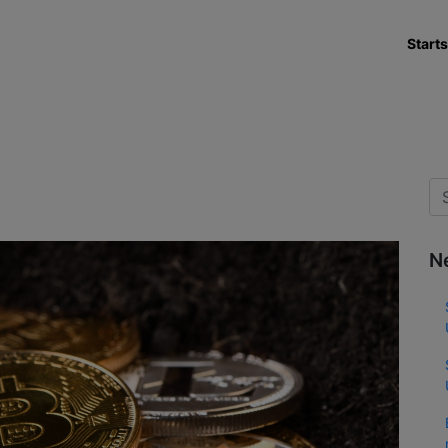
Starts
N