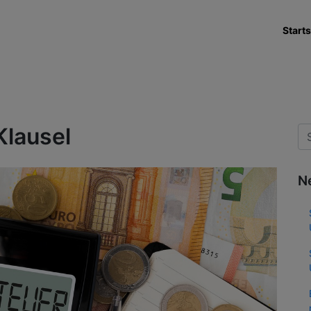
Starts
lausel
N