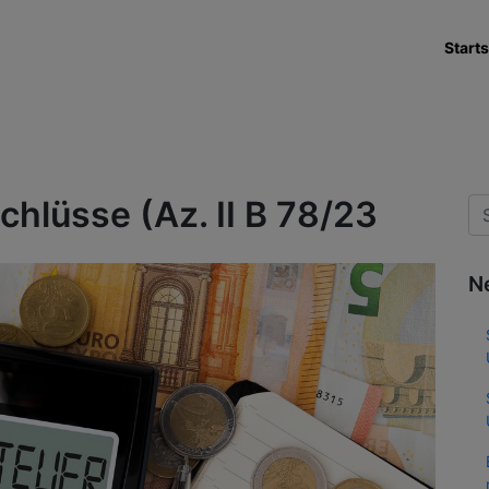
Starts
hlüsse (Az. II B 78/23
N