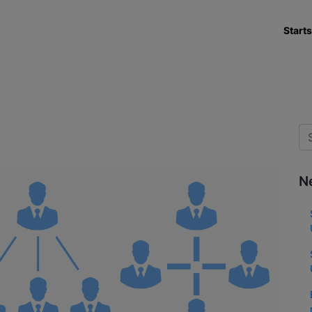
Starts
N