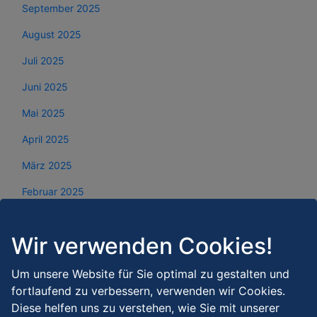
September 2025
August 2025
Juli 2025
Juni 2025
Mai 2025
April 2025
März 2025
Februar 2025
Januar 2025
Wir verwenden Cookies!
Dezember 2024
November 2024
Um unsere Website für Sie optimal zu gestalten und
fortlaufend zu verbessern, verwenden wir Cookies.
Oktober 2024
Diese helfen uns zu verstehen, wie Sie mit unserer