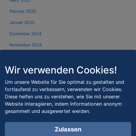
Februar 2025
Januar 2025
Dezember 2024
November 2024
Oktober 2024
Wir verwenden Cookies!
September 2024
August 2024
Um unsere Website für Sie optimal zu gestalten und
fortlaufend zu verbessern, verwenden wir Cookies.
Juli 2024
Diese helfen uns zu verstehen, wie Sie mit unserer
Juni 2024
Website interagieren, indem Informationen anonym
gesammelt und ausgewertet werden.
Mai 2024
April 2024
Zulassen
März 2024