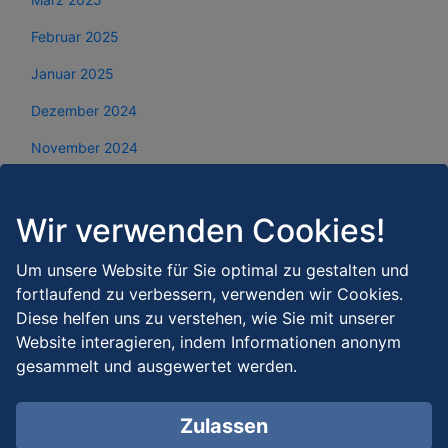
Februar 2025
Januar 2025
Dezember 2024
November 2024
Oktober 2024
Wir verwenden Cookies!
September 2024
August 2024
Um unsere Website für Sie optimal zu gestalten und
fortlaufend zu verbessern, verwenden wir Cookies.
Juli 2024
Diese helfen uns zu verstehen, wie Sie mit unserer
Juni 2024
Website interagieren, indem Informationen anonym
gesammelt und ausgewertet werden.
Mai 2024
April 2024
Zulassen
März 2024