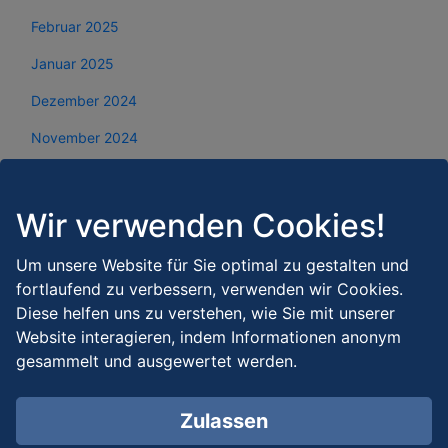
Februar 2025
Januar 2025
Dezember 2024
November 2024
Oktober 2024
September 2024
Wir verwenden Cookies!
August 2024
Um unsere Website für Sie optimal zu gestalten und
Juli 2024
fortlaufend zu verbessern, verwenden wir Cookies.
Diese helfen uns zu verstehen, wie Sie mit unserer
Juni 2024
Website interagieren, indem Informationen anonym
gesammelt und ausgewertet werden.
Mai 2024
April 2024
Zulassen
März 2024