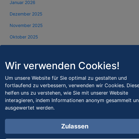
Januar 2026
Dezember 2025
November 2025
Oktober 2025
September 2025
August 2025
Wir verwenden Cookies!
Juli 2025
Um unsere Website für Sie optimal zu gestalten und
Juni 2025
fortlaufend zu verbessern, verwenden wir Cookies. Dies
helfen uns zu verstehen, wie Sie mit unserer Website
Mai 2025
interagieren, indem Informationen anonym gesammelt u
April 2025
ausgewertet werden.
März 2025
Zulassen
Februar 2025