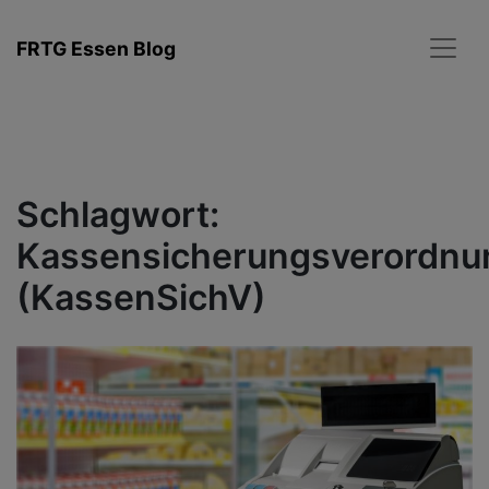
Zum
Inhalt
FRTG Essen Blog
springen
Schlagwort:
Kassensicherungsverordnu
(KassenSichV)