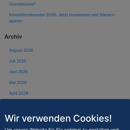
Grundstücke?
Investitionsbooster 2026: Jetzt investieren und Steuern
sparen
Archiv
August 2026
Juli 2026
Juni 2026
Mai 2026
April 2026
März 2026
Februar 2026
Wir verwenden Cookies!
Januar 2026
Um unsere Website für Sie optimal zu gestalten und