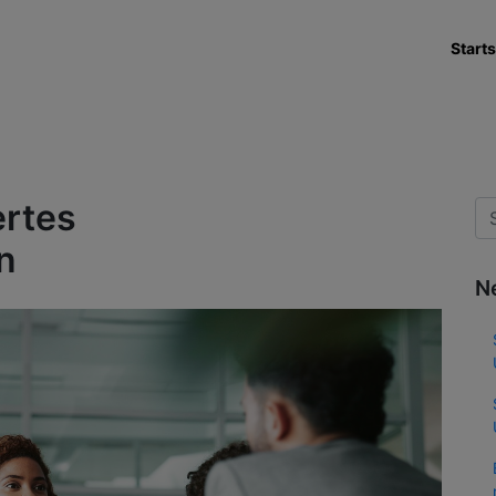
Starts
ertes
n
N