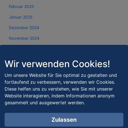
Februar 2025
Januar 2025
Dezember 2024
November 2024
Oktober 2024
September 2024
Wir verwenden Cookies!
August 2024
Um unsere Website für Sie optimal zu gestalten und
Juli 2024
fortlaufend zu verbessern, verwenden wir Cookies.
Diese helfen uns zu verstehen, wie Sie mit unserer
Juni 2024
Website interagieren, indem Informationen anonym
Mai 2024
gesammelt und ausgewertet werden.
April 2024
Zulassen
März 2024