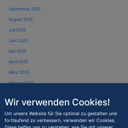
September 2025
August 2025
Juli 2025
Juni 2025
Mai 2025
April 2025
März 2025
Februar 2025
Januar 2025
Wir verwenden Cookies!
Dezember 2024
Um unsere Website für Sie optimal zu gestalten und
November 2024
fortlaufend zu verbessern, verwenden wir Cookies.
Oktober 2024
Diese helfen uns zu verstehen, wie Sie mit unserer