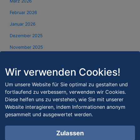
März 2026
Februar 2026
Januar 2026
Dezember 2025
November 2025
Oktober 2025
Wir verwenden Cookies!
September 2025
August 2025
Um unsere Website für Sie optimal zu gestalten und
fortlaufend zu verbessern, verwenden wir Cookies.
Juli 2025
Diese helfen uns zu verstehen, wie Sie mit unserer
Juni 2025
Website interagieren, indem Informationen anonym
gesammelt und ausgewertet werden.
Mai 2025
April 2025
Zulassen
März 2025