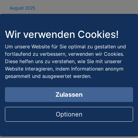
August 2025
Juli 2025
Juni 2025
Wir verwenden Cookies!
Mai 2025
Um unsere Website für Sie optimal zu gestalten und
April 2025
fortlaufend zu verbessern, verwenden wir Cookies.
Diese helfen uns zu verstehen, wie Sie mit unserer
März 2025
Website interagieren, indem Informationen anonym
gesammelt und ausgewertet werden.
Februar 2025
Januar 2025
Zulassen
Dezember 2024
November 2024
Optionen
Oktober 2024
September 2024