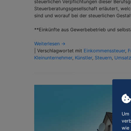
steuerlichen Verpflichtungen dieser Berufs
Steuerberatungsgesellschaft erläutert, welc
sind und worauf bei der steuerlichen Gestal
**Einkünfte aus Gewerbebetrieb und selbst
Weiterlesen →
|
Verschlagwortet mit
Einkommenssteuer
,
F
Kleinunternehmer
,
Künstler
,
Steuern
,
Umsatz
Um u
verb
wie 