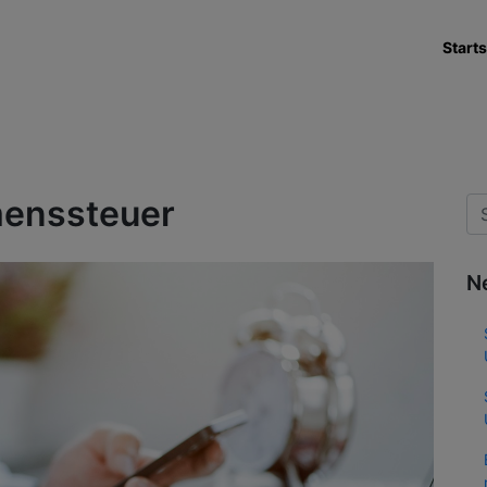
Starts
enssteuer
N